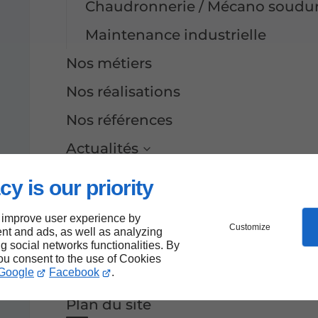
Chaudronnerie / Mécano soudure
Maintenance industrielle
Nos métiers
Nos réalisations
Nos références
Actualités
Nouveauté
cy is our priority
Des contenus pensés pour vou
 improve user experience by
vous guider
Customize
nt and ads, as well as analyzing
Contactez-nous
ng social networks functionalities. By
you consent to the use of Cookies
Google
Facebook
.
Mentions légales
Plan du site